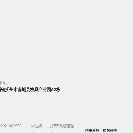
司地址
西省抚州市南城县校具产业园A2栋
2021002958
网站统
您有
5
条留言信