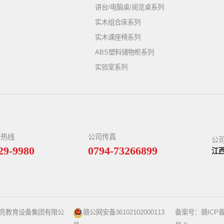
讲台/电脑桌/阅览桌系列
实木组合床系列
实木课座椅系列
ABS塑料储物柜系列
实验室系列
务热线
公司传真
公
29-9980
0794-73266899
江
星亮教育设备集团有限公
赣公网安备36102102000113
备案号：
赣ICP备