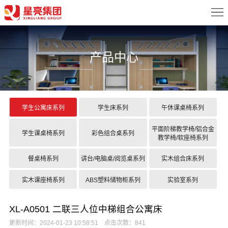
首
页
关
产品中心
于
新
我
闻
产
们
中
品
案
学生公寓床系列
学生床系列
午休课桌椅系列
心
中
例
配
平面阶梯教学椅/铝合金
学生课桌椅系列
彩色组合桌系列
教学椅/软座椅系列
心
展
置
服
餐桌椅系列
讲台/电脑桌/阅览桌系列
实木组合床系列
示
方
务
联
实木课座椅系列
ABS塑料储物柜系列
实验室系列
案
中
系
XL-A0501 二联三人位中梯组合公寓床
心
我
更新时间：2024-01-23 10:58:51 点击次数：841