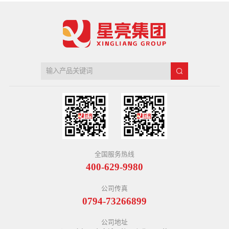
全国服务热线
400-629-9980
公司传真
0794-73266899
公司地址