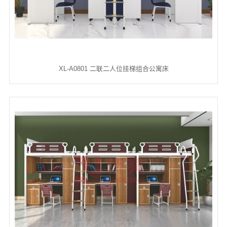
XL-A0801 二联二人位挂梯组合公寓床