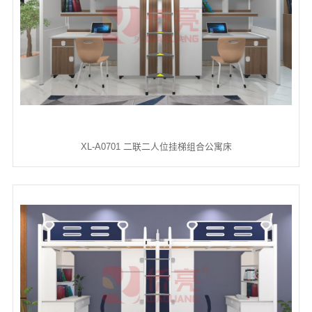
XL-A0701 二联二人位挂梯组合公寓床